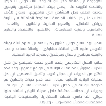
الموجودة في معظم مدن الولاية وقد بلغت حوالي ١٦ مركزا
وتقلصت لظروف ما، يعمل بهذه المراكز مرشدون يقومون
بتوجيه الطلاب وحل المشاكل التي تواجههم، ويتوزع هؤلاء
الطلاب على كل كليات الجامعة المفتوحة المتمثلة في التربية
ورياض الأطفال، والعلوم الادارية، والقانون ، واللغات،
والحاسوب وتقنية المعلومات، والاعلام، والاقتصاد والعلوم
المالية.
يعمل بهذا الفرع حوالي عشرون من العاملين، منهم ثلاثة بهيئة
التدريس منهم اثنان اساتذة مشاركين، واستاذ مساعد واحد،
والبقية موظفين وعمال ومرشدين ومشرف للتربية العملية،
بجانب العمل الأكاديمي يقدم الفرع خدمة للمجتمع من خلال
التدريب والورش لمجتمعات الولاية في مواقع عملهم ، وقد قدم
الكثير من الدورات في مجال تدريب وتاهيل المعلمين في كل
محليات الولاية الثمانيه مجانا، كما قدم دورات بالتعاون مع
حكومة الولاية في مجال تدريب القيادات العليا في الولاية،
ودورات في مجالات مختلفة داخل مدينة الأبيض استفاد منها
حوالي الف دارس، شملت السكرتاريا، والمصنوعات الجلدية،
والمعجنات والخبائز، والحاسوب ، وغيرها.