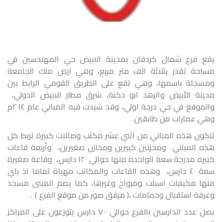
يقع فرع شمال كردفان بمدينة الابيض حي المهندسين في
مساحة تقدر بثلاثة الف متر مربع، وهي ارض ملك الجامعة
ومسجلة باسمها، وهي تقع على الطريق القومي الرابط بين
مدينة الأبيض والرهد ابو دكنة، شرق مطار الابيض الدولي،
والموقع في حي درجة اولي، وقد شيدت فيه المباني عام ٢٠١٤م
وهي عمارات من طابقين.
تتكون هذه المباني من اثني عشر مكتب وصالات كبيرة تربط كل
هذه المباني ومخزنين كبيرين ومخازن صغيرين، وأربعة قاعات
كبيرة مدرجة سعة الواحدة منها حوالي ١٢٠ دارس، وقاعة صغيرة
سعة ٤٠ دارس، وهذه القاعات والمكاتب مهياة تماما اذ باي
منها مكيفات اسبلت ومرواح وغيرها، كما يضم المبنى مسجد
وغرفة استقبال وحمامات ،( مرفق صور من موقع الفرع ) .
يصل عدد الدارسين بالفرع حوالي ٧٠٠ دارس يتوزعون على المراكز