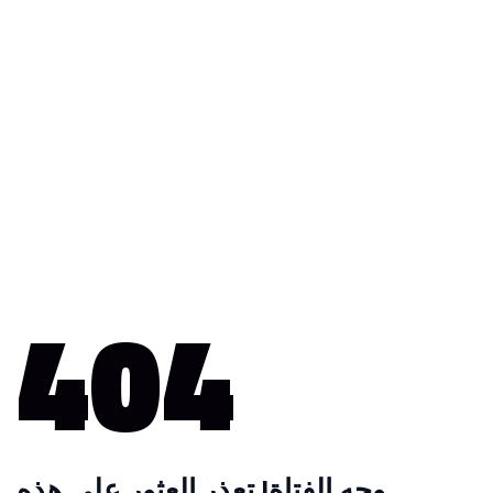
404
وجه الفتاة! تعذر العثور على هذه