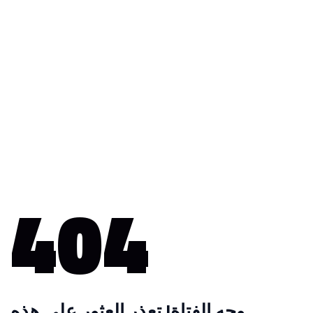
404
وجه الفتاة! تعذر العثور على هذه