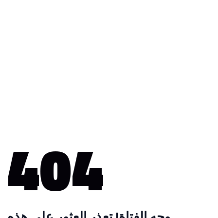
404
وجه الفتاة! تعذر العثور على هذه